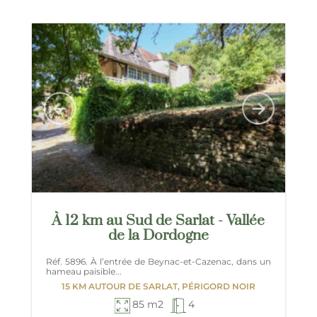
À 12 km au Sud de Sarlat - Vallée
de la Dordogne
Réf. 5896. À l’entrée de Beynac-et-Cazenac, dans un
hameau paisible...
15 KM AUTOUR DE SARLAT, PÉRIGORD NOIR
85 m2
4