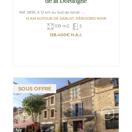
de la Dordogne
Réf. 5895. À 12 km au Sud de Sarlat –...
15 KM AUTOUR DE SARLAT, PÉRIGORD NOIR
109 m2
5
128.400€
H.A.I.
SOUS OFFRE