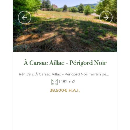
À Carsac Aillac - Périgord Noir
Réf. 5912. À Carsac Aillac – Périgord Noir Terrain de...
1 182 m2
38.500€
H.A.I.