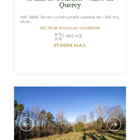
Quercy
Réf. 5889. Terrain constructible viabilisé de 1 492 m2,
situé...
SECTEUR SOUILLAC GOURDON
1 492 m2
27.000€
H.A.I.