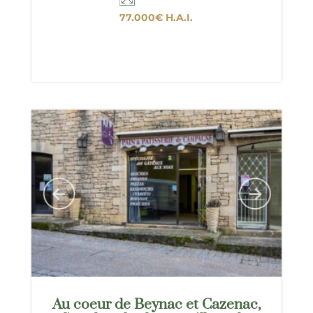
77.000€
H.A.I.
Au coeur de Beynac et Cazenac,