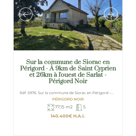
Sur la commune de Siorac en
Périgord - À 9km de Saint Cyprien
et 26km à l'ouest de Sarlat -
Périgord Noir
Réf. 5976. Sur la commune de Siorac en Périgord –...
PÉRIGORD NOIR
77,15 m2
5
140.400€
H.A.I.