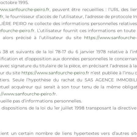
 octobre 1995.
www.sanfourche-peiro.fr
, peuvent être recueillies : l’URL des lie
fr
, le fournisseur d’accès de l’utilisateur, l’adresse de protocole In
E PEIRO ne collecte des informations personnelles relatives à 
fourche-peiro.fr
. L’utilisateur fournit ces informations en tou
 alors précisé à l’utilisateur du site
https://www.sanfourche-p
8 et suivants de la loi 78-17 du 6 janvier 1978 relative à l’inf
ctification et d’opposition aux données personnelles le concerna
ec signature du titulaire de la pièce, en précisant l’adresse à l
eur du site
https://www.sanfourche-peiro.fr
n’est publiée à l’insu 
tiers. Seule l’hypothèse du rachat du SAS AGENCE IMMOBILIÈ
entuel acquéreur qui serait à son tour tenu de la même obliga
://www.sanfourche-peiro.fr
.
ecueille pas d’informations personnelles.
ispositions de la loi du 1er juillet 1998 transposant la directive
ent un certain nombre de liens hypertextes vers d’autres sit