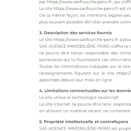
par
https://www.sanfourche-peiro.fr
, qui s’e
Le site
https://www.sanfourche-peiro.fr
est m
De la même façon, les mentions légales peuve
plus souvent possible afin d’en prendre conn
3. Description des services fournis
Le site
https://www.sanfourche-peiro.fr
a pour
SAS AGENCE IMMOBILIÈRE PEIRO s’efforce de 
ne pourra être tenue responsable des omissio
partenaires qui lui fournissent ces informatio
Toutes les informations indiquées sur le sit
renseignements figurant sur le site
https:
apportées depuis leur mise en ligne.
4. Limitations contractuelles sur les donn
Le site utilise la technologie JavaScript.
Le site Internet ne pourra être tenu responsab
en utilisant un matériel récent, ne contenant
5. Propriété intellectuelle et contrefaçons
SAS AGENCE IMMOBILIÈRE PEIRO est propriétair