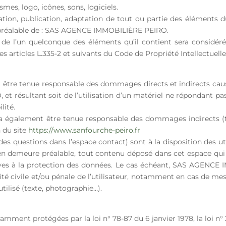
mes, logo, icônes, sons, logiciels.
ation, publication, adaptation de tout ou partie des éléments d
ite préalable de : SAS AGENCE IMMOBILIÈRE PEIRO.
u de l’un quelconque des éléments qu’il contient sera considé
articles L.335-2 et suivants du Code de Propriété Intellectuelle
 tenue responsable des dommages directs et indirects causés a
résultant soit de l’utilisation d’un matériel ne répondant pas 
lité.
galement être tenue responsable des dommages indirects (t
n du site
https://www.sanfourche-peiro.fr
r des questions dans l’espace contact) sont à la disposition d
en demeure préalable, tout contenu déposé dans cet espace qui c
latives à la protection des données. Le cas échéant, SAS AGENC
ité civile et/ou pénale de l’utilisateur, notamment en cas de mess
tilisé (texte, photographie…).
mment protégées par la loi n° 78-87 du 6 janvier 1978, la loi n° 2