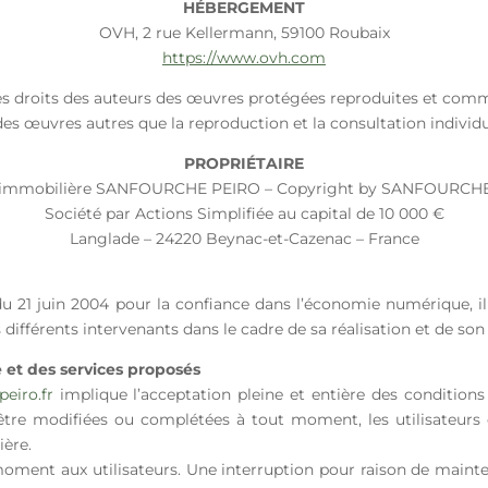
HÉBERGEMENT
OVH, 2 rue Kellermann, 59100 Roubaix
https://www.ovh.com
 les droits des auteurs des œuvres protégées reproduites et comm
 des œuvres autres que la reproduction et la consultation individue
PROPRIÉTAIRE
immobilière SANFOURCHE PEIRO – Copyright by SANFOURC
Société par Actions Simplifiée au capital de 10 000 €
Langlade – 24220 Beynac-et-Cazenac – France
 du 21 juin 2004 pour la confiance dans l’économie numérique, il 
s différents intervenants dans le cadre de sa réalisation et de son 
e et des services proposés
eiro.fr
implique l’acceptation pleine et entière des conditions g
d’être modifiées ou complétées à tout moment, les utilisateurs
ière.
oment aux utilisateurs. Une interruption pour raison de maint