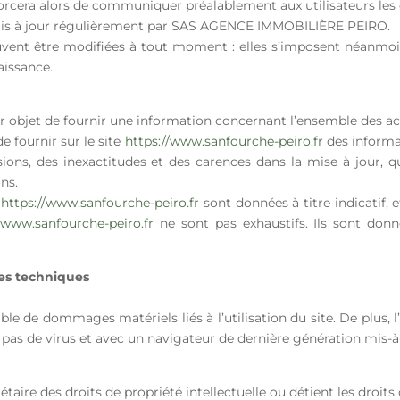
fforcera alors de communiquer préalablement aux utilisateurs les 
is à jour régulièrement par SAS AGENCE IMMOBILIÈRE PEIRO.
nt être modifiées à tout moment : elles s’imposent néanmoins à 
aissance.
 objet de fournir une information concernant l’ensemble des acti
fournir sur le site
https://www.sanfourche-peiro.fr
des informat
ns, des inexactitudes et des carences dans la mise à jour, qu’
ns.
e
https://www.sanfourche-peiro.fr
sont données à titre indicatif, e
//www.sanfourche-peiro.fr
ne sont pas exhaustifs. Ils sont don
ées techniques
le de dommages matériels liés à l’utilisation du site. De plus, l
 pas de virus et avec un navigateur de dernière génération mis-à
e des droits de propriété intellectuelle ou détient les droits 