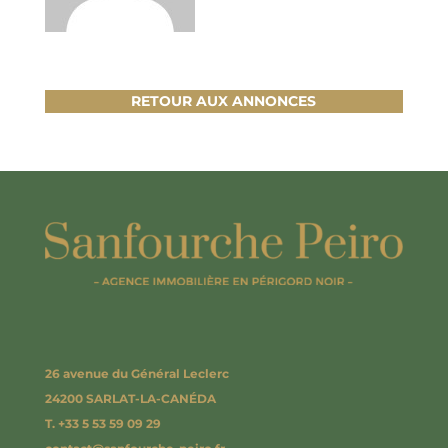
RETOUR AUX ANNONCES
26 avenue du Général Leclerc
24200 SARLAT-LA-CANÉDA
T. +33 5 53 59 09 29