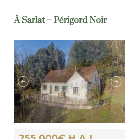
À Sarlat – Périgord Noir
255.000€
H.A.I.