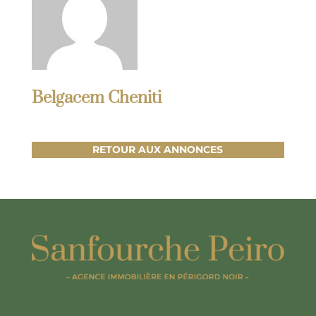
Belgacem Cheniti
RETOUR AUX ANNONCES